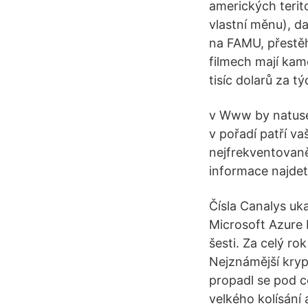
amerických terito
vlastní měnu), da
na FAMU, přestě
filmech mají kame
tisíc dolarů za t
v Www by natusen
v pořadí patří va
nejfrekventovaně
informace najdet
Čísla Canalys uka
Microsoft Azure 
šesti. Za celý ro
Nejznámější kryp
propadl se pod ce
velkého kolísání 