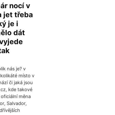
pár nocí v
 jet třeba
ý je i
mělo dát
 vyjede
tak
ik nás je? v
kolikáté místo v
ází či jaká jsou
.cz, kde takové
 oficiální měna
r, Salvador,
řívějších