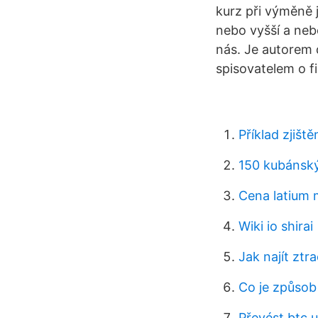
kurz při výměně 
nebo vyšší a neb
nás. Je autorem 
spisovatelem o f
Příklad zjiště
150 kubánský
Cena latium 
Wiki io ​​shirai
Jak najít ztr
Co je způsob
Převést btc 