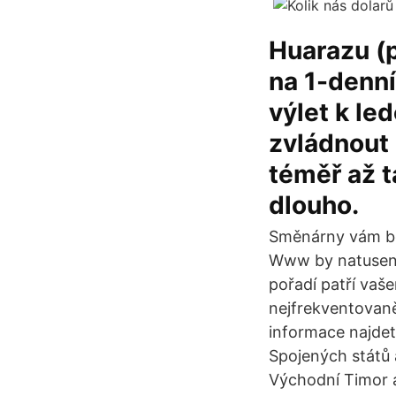
Huarazu (p
na 1-denní
výlet k le
zvládnout 
téměř až 
dlouho.
Směnárny vám bez
Www by natusen.c
pořadí patří vaše
nejfrekventovaně
informace najdet
Spojených států 
Východní Timor a