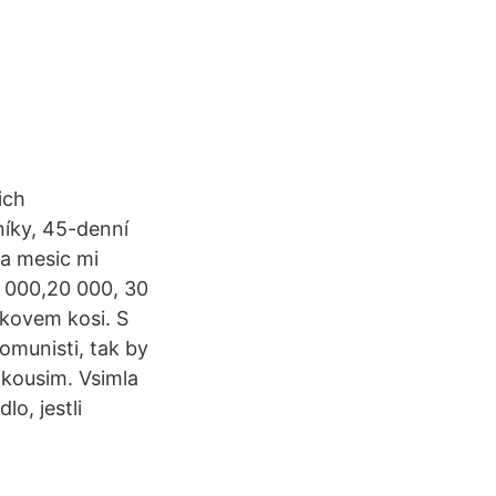
ich
níky, 45-denní
za mesic mi
0 000,20 000, 30
kovem kosi. S
omunisti, tak by
zkousim. Vsimla
lo, jestli