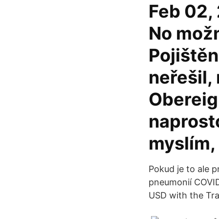
Feb 02, 
No možná
Pojiště
neřešil,
Obereig
naprosto
myslím,
Pokud je to ale 
pneumonií COVID-
USD with the Tr