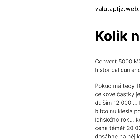
valutaptjz.web
Kolik 
Convert 5000 MX
historical curre
Pokud má tedy 10
celkové částky j
dalším 12 000 … 
bitcoinu klesla 
loňského roku, k
cena téměř 20 000
dosáhne na něj k