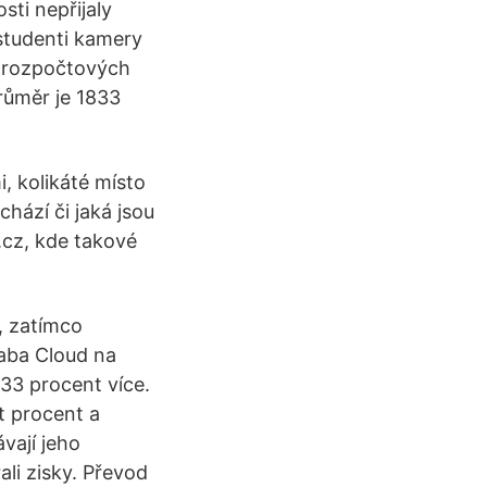
sti nepřijaly
 studenti kamery
orozpočtových
Průměr je 1833
, kolikáté místo
hází či jaká jsou
.cz, kde takové
, zatímco
baba Cloud na
 33 procent více.
t procent a
vají jeho
ali zisky. Převod