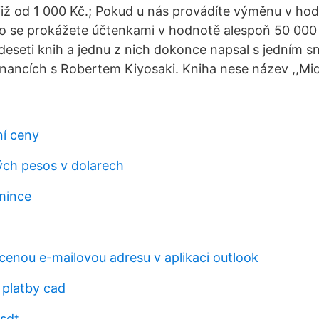
již od 1 000 Kč.; Pokud u nás provádíte výměnu v ho
o se prokážete účtenkami v hodnotě alespoň 50 000 
deseti knih a jednu z nich dokonce napsal s jedním s
inancích s Robertem Kiyosaki. Kniha nese název ,,Mid
ní ceny
ch pesos v dolarech
mince
acenou e-mailovou adresu v aplikaci outlook
 platby cad
usdt