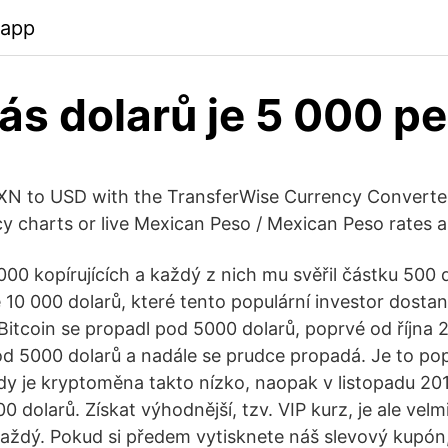
.app
nás dolarů je 5 000 p
N to USD with the TransferWise Currency Converter
ncy charts or live Mexican Peso / Mexican Peso rates
00 kopírujících a každý z nich mu svěřil částku 500 d
e 10 000 dolarů, které tento populární investor dosta
Bitcoin se propadl pod 5000 dolarů, poprvé od října
pod 5000 dolarů a nadále se prudce propadá. Je to pop
dy je kryptoměna takto nízko, naopak v listopadu 20
 dolarů. Získat výhodnější, tzv. VIP kurz, je ale vel
aždý. Pokud si předem vytisknete náš slevový kupón,