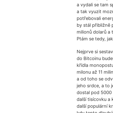
a vydali se tam s
a tak vyuzit moz
potřebovali ener
by stál přibližně
milionů dolarů a 
Ptám se tedy, jak 
Nejprve si sestav
do Bitcoinu bude
křídla monopost
milonu až 11 mili
a od toho se odví
jeho srdce, a to 
dostal pod 5000
další tisícovku a
další populární k
kdy tento dlouhý