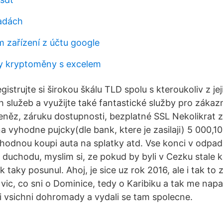
řadách
m zařízení z účtu google
y kryptoměny s excelem
gistrujte si širokou škálu TLD spolu s kteroukoliv z jej
služeb a využijte také fantastické služby pro zákaz
eněz, záruku dostupnosti, bezplatné SSL Nekolikrat 
a vyhodne pujcky(dle bank, ktere je zasilaji) 5 000,1
odnou koupi auta na splatky atd. Vse konci v odpad
duchodu, myslim si, ze pokud by byli v Cezku stale k
taky posunul. Ahoj, je sice uz rok 2016, ale i tak to 
s vic, co sni o Dominice, tedy o Karibiku a tak me napad
 vsichni dohromady a vydali se tam spolecne.