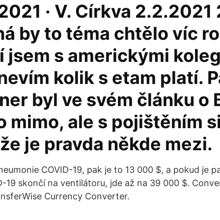
2021 · V. Církva 2.2.2021 
 by to téma chtělo víc ro
ní jsem s americkými kole
 nevím kolik s etam platí. 
ner byl ve svém článku o 
 mimo, ale s pojištěním s
 že je pravda někde mezi.
pneumonie COVID-19, pak je to 13 000 $, a pokud je pa
19 skončí na ventilátoru, jde až na 39 000 $. Conv
ansferWise Currency Converter.