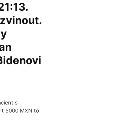
21:13.
zvinout.
gy
Pan
Bidenovi
i
cient s
ert 5000 MXN to