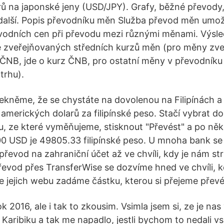
ů na japonské jeny (USD/JPY). Grafy, běžné převody,
alší. Popis převodníku měn Služba převod měn umožň
evodních cen při převodu mezi různými měnami. Výsl
e zveřejňovaných středních kurzů měn (pro měny zve
 ČNB, jde o kurz ČNB, pro ostatní měny v převodníku 
trhu).
ekněme, že se chystáte na dovolenou na Filipínách a r
 amerických dolarů za filipínské peso. Stačí vybrat do
u, ze které vyměňujeme, stisknout "Převést" a po ně
00 USD je 49805.33 filipínské peso. U mnoha bank se
převod na zahraniční účet až ve chvíli, kdy je nám st
převod přes TransferWise se dozvíme hned ve chvíli, k
e jejich webu zadáme částku, kterou si přejeme převé
ok 2016, ale i tak to zkousim. Vsimla jsem si, ze je nas 
 Karibiku a tak me napadlo, jestli bychom to nedali 