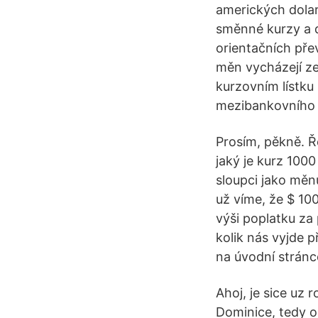
amerických dolar
směnné kurzy a d
orientačních př
měn vycházejí z
kurzovním lístku
mezibankovního 
Prosím, pěkně. Ř
jaký je kurz 1000
sloupci jako měn
už víme, že $ 10
výši poplatku za 
kolik nás vyjde 
na úvodní stránc
Ahoj, je sice uz r
Dominice, tedy o