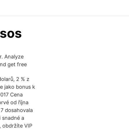
esos
. Analyze
 and get free
olarů, 2 % z
ne jako bonus k
 2017 Cena
rvé od října
17 dosahovala
mi snadné a
 obdržíte VIP