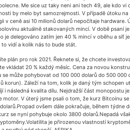
polecne. Me sice uz taky neni ani tech 49, ale kdo vi 
nosti by melo byt samozrejmosti. V případě útoku na 
gii v ceně asi 10 milionů dolarů nepočítaje hardware.
 polovinu aktuálně stakovaných mincí. V době psaní je
to je delegováno zatím jen 40 % mincí v oběhu a síť j
to vidí a kolik nás to bude stát.
íte plán pro rok 2021. Řeknete si, že chcete investov
te vkládat 20 % každý měsíc. Cena za novou konstru
u se může pohybovat od 100 000 dolarů do 500 000 d
nů korun). Záleží na tom, kolik je daný tým schopen ut
jí i následná kvalita dílu. Nejdražší část monopostu 
je motor. V úterý jsme psali o tom, že kurz Bitcoinu s
 dolarů.Propad ovšem dále pokračuje, během týdne d
 kurz se nyní pohybuje okolo 3800 dolarů.Nepadá však 
ryptoměny.Volatilita je přirozenou vlastností kryptom
 a prudký pád skončí. AFRIKA .