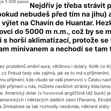
Nejdřív je třeba strávit 
okud nebudeš před tím na jihu) a
 výlet na Chavín de Huantar. Hezk
dovci do 5000 m n.m., což by se 
i s horší aklimatizací, protože se
tam minivanem a nechodí se tam 
 problémů smění eura, většinou i dolary. Kolik co Kol
z Pokud tedy vás zajímá, jak se to má s příjmeními, 
mu příjmení, kde všude se vaši jmenovci v Česku nach
jší příjmení u nás, můžete navštívit stránky KdeJsme
e. Americký dolar (v hovorové angličtině též buck) je
amerických i některých dalších zemí (Panama, Ekvádo
 Zimbabwe se tak rozhodly nezávisle, některé státy d