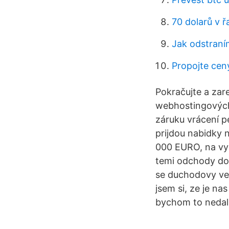
70 dolarů v 
Jak odstraní
Propojte cen
Pokračujte a zare
webhostingových 
záruku vrácení p
prijdou nabidky n
000 EURO, na vyh
temi odchody do 
se duchodovy vek 
jsem si, ze je na
bychom to nedali