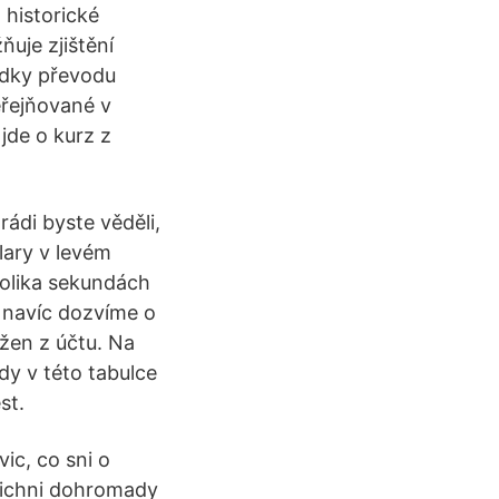
 historické
uje zjištění
edky převodu
řejňované v
jde o kurz z
ádi byste věděli,
lary v levém
kolika sekundách
 navíc dozvíme o
ržen z účtu. Na
dy v této tabulce
st.
vic, co sni o
vsichni dohromady