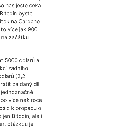
co nas jeste ceka
Bitcoin byste
 Útok na Cardano
 to více jak 900
e na začátku.
at 5000 dolarů a
kci zadního
olarů (2,2
ratit za daný díl
je jednoznačně
e po více než roce
ošlo k propadu o
jen Bitcoin, ale i
ěn, otázkou je,