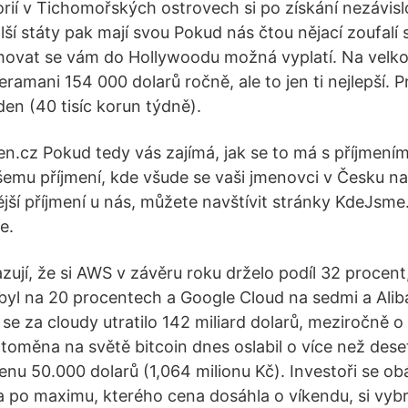
rií v Tichomořských ostrovech si po získání nezávislo
lší státy pak mají svou Pokud nás čtou nějací zoufalí
hovat se vám do Hollywoodu možná vyplatí. Na velk
ramani 154 000 dolarů ročně, ale to jen ti nejlepší. 
ýden (40 tisíc korun týdně).
.cz Pokud tedy vás zajímá, jak se to má s příjmeními
šemu příjmení, kde všude se vaši jmenovci v Česku nac
jší příjmení u nás, můžete navštívit stránky KdeJsme
e.
zují, že si AWS v závěru roku drželo podíl 32 procent
byl na 20 procentech a Google Cloud na sedmi a Ali
k se za cloudy utratilo 142 miliard dolarů, meziročně o
toměna na světě bitcoin dnes oslabil o více než dese
nu 50.000 dolarů (1,064 milionu Kč). Investoři se obá
a po maximu, kterého cena dosáhla o víkendu, si vybr