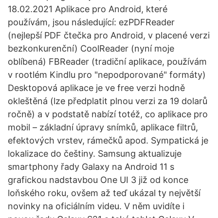
18.02.2021 Aplikace pro Android, které
používám, jsou následující: ezPDFReader
(nejlepší PDF čtečka pro Android, v placené verzi
bezkonkurenční) CoolReader (nyní moje
oblíbená) FBReader (tradiční aplikace, používám
v rootlém Kindlu pro "nepodporované" formáty)
Desktopová aplikace je ve free verzi hodně
okleštěná (lze předplatit plnou verzi za 19 dolarů
ročně) a v podstatě nabízí totéž, co aplikace pro
mobil – základní úpravy snímků, aplikace filtrů,
efektových vrstev, rámečků apod. Sympatická je
lokalizace do češtiny. Samsung aktualizuje
smartphony řady Galaxy na Android 11 s
grafickou nadstavbou One UI 3 již od konce
loňského roku, ovšem až teď ukázal ty největší
novinky na oficiálním videu. V něm uvidíte i