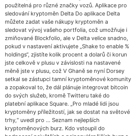
použitelná pro různé značky vozů. Aplikace pro
sledování kryptoměn Delta Do aplikace Delta
můžete zadat vaše nákupy kryptoměn a
sledovat vývoj vašeho portfolia, což umožňuje i
zmiňované Blockfolio, ale v Delta velice snadno,
pokud v nastavení aktivujete „Shake to enable %
holdings“, zjistíte kolik procent a dolarů či korun
jste celkově v plusu v závislosti na nastavené
měně jste v plusu, což V Ghaně se nyní Dorsey
setkal se zástupci tamní kryptoměnové komunity
a zopakoval to, že dál plánuje integrovat bitcoin
do svých služeb, kromě Twitteru také do
platební aplikace Square. „Pro mladé lidi jsou
kryptoměny příležitostí, jak se dostat na světové
trhy,“ uvedl pro … Seznam nejlepších
kryptoměnových burz. Kdo vstoupil do