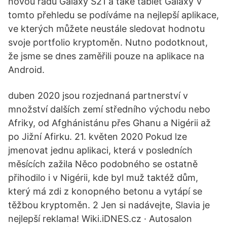
novou řadu Galaxy S21 a také tablet Galaxy V
tomto přehledu se podíváme na nejlepší aplikace,
ve kterých můžete neustále sledovat hodnotu
svoje portfolio kryptoměn. Nutno podotknout,
že jsme se dnes zaměřili pouze na aplikace na
Android.
duben 2020 jsou rozjednaná partnerství v
množství dalších zemí středního východu nebo
Afriky, od Afghánistánu přes Ghanu a Nigérii až
po Jižní Afirku. 21. květen 2020 Pokud lze
jmenovat jednu aplikaci, která v posledních
měsících zažila Něco podobného se ostatně
přihodilo i v Nigérii, kde byl muž taktéž dům,
který má zdi z konopného betonu a vytápí se
těžbou kryptoměn. 2 Jen si nadávejte, Slavia je
nejlepší reklama! Wiki.iDNES.cz · Autosalon