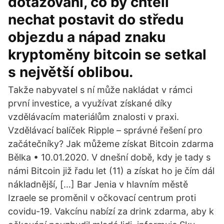
dotazováni, co by chtěli
nechat postavit do středu
objezdu a nápad znaku
kryptoměny bitcoin se setkal
s největší oblibou.
Takže nabyvatel s ní může nakládat v rámci
první investice, a využívat získané díky
vzdělávacím materiálům znalosti v praxi.
Vzdělávací balíček Ripple – správné řešení pro
začátečníky? Jak můžeme získat Bitcoin zdarma
Bělka • 10.01.2020. V dnešní době, kdy je tady s
námi Bitcoin již řadu let (11) a získat ho je čím dál
nákladnější, […] Bar Jenia v hlavním městě
Izraele se proměnil v očkovací centrum proti
covidu-19. Vakcínu nabízí za drink zdarma, aby k