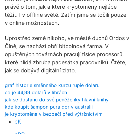
právě o tom, jak a které kryptoměny nejlépe
těžit. I v offline světě. Zatím jsme se točili pouze
v online možnostech.
Uprostřed země nikoho, ve městě duchů Ordos v
Číně, se nachází obří bitcoinová farma. V
opuštěných továrnách pracují tisíce procesorů,
které hlídá zhruba padesátka pracovníků. Čtěte,
jak se dobývá digitální zlato.
graf historie směnného kurzu rupie dolaru
co je 44,99 dolarů v librách
jak se dostanu do své peněženky hlavní knihy
kde koupit šampon pura dor v austrálii
je kryptoměna v bezpečí před výtržnictvím
pK