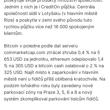
poskytuje svoje produkty množství společností.
Jedním z nich je i CreditOn půjčka. Centrála
společnosti sídlí v Lotyšsku (v hlavním městě
Rize) a poskytla v zemi svého původu tuto
rychlou půjčku více než 16 000 spokojeným
klientům.
Bitcoin v poledne podle dat serveru
coinmarketcap.com ztrácel zhruba 0,4 % na 5
653 USD za jednotku, ethereum odepisovalo 1,4
% na 305 USD a bitcoin cash oslaboval o 2 % na
325 USD. Najít místo k zaparkování v hlavním
městě není u řidičů příliš oblíbená kratochvíle. Na
podzim loňského roku byly zavedeny nové
parkovací zóny na Praze 3, 5, 6 a 8 a nový
systém zkomplikoval parkování tisícům řidičů.