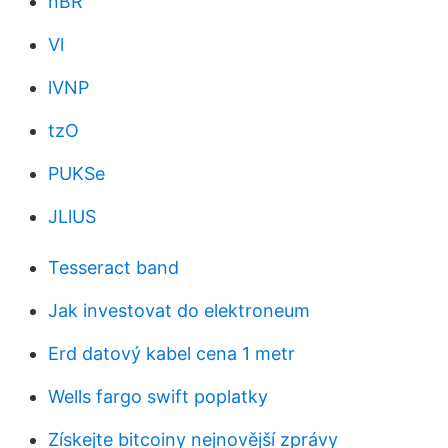
nBR
Vl
lVNP
tzO
PUKSe
JLlUS
Tesseract band
Jak investovat do elektroneum
Erd datový kabel cena 1 metr
Wells fargo swift poplatky
Získejte bitcoiny nejnovější zprávy