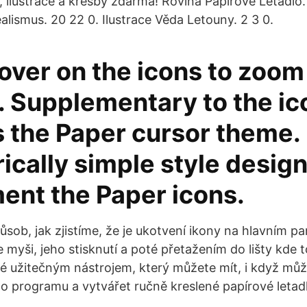
, ilustrace a kresby zdarma! Rovina Papírové Letadlo.
lismus. 20 22 0. Ilustrace Věda Letouny. 2 3 0.
over on the icons to zoom 
. Supplementary to the ic
 the Paper cursor theme. 
cally simple style desig
ent the Paper icons.
sob, jak zjistíme, že je ukotvení ikony na hlavním pa
myši, jeho stisknutí a poté přetažením do lišty kde 
é užitečným nástrojem, který můžete mít, i když můž
o programu a vytvářet ručně kreslené papírové letad