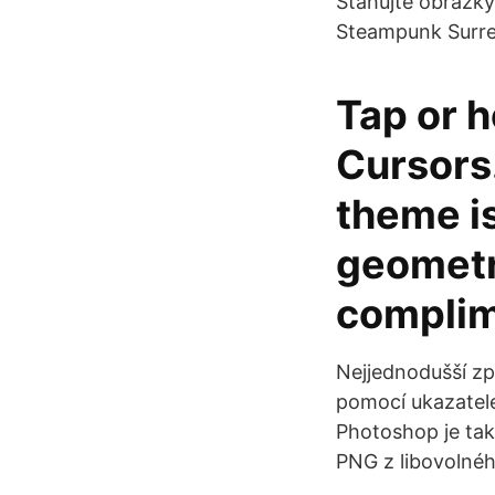
Stahujte obrázky
Steampunk Surrea
Tap or h
Cursors
theme is
geometri
complim
Nejjednodušší způ
pomocí ukazatele 
Photoshop je tak
PNG z libovolnéh