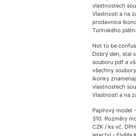
vlastnostech sou
Vlastnosti a na z
prodavnica Ikono
Turínského plátn
Not to be confus
Dobrý den, stal 
souboru pdf a vš
všechny soubory
ikonky znamenaj
vlastnostech sou
Vlastnosti a na z
Papírový model -
310. Rozměry mod
CZK / ks vč. DPH.
letectví - FlyM