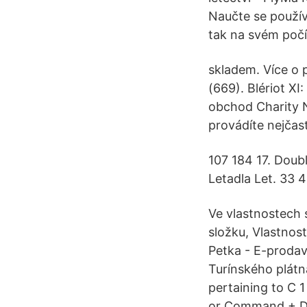
Naučte se používa
tak na svém počít
skladem. Více o 
(669). Blériot X
obchod Charity N
provádíte nejčast
107 184 17. Doub
Letadla Let. 33 
Ve vlastnostech 
složku, Vlastnost
Petka - E-prodav
Turínského plátn
pertaining to C 
or Command + D (