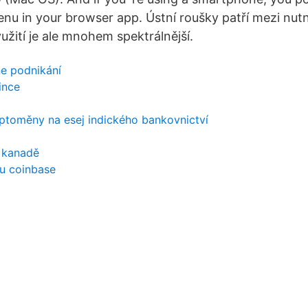
u in your browser app. Ústní roušky patří mezi nut
využití je ale mnohem spektrálnější.
ne podnikání
ince
ptoměny na esej indického bankovnictví
v kanadě
u coinbase