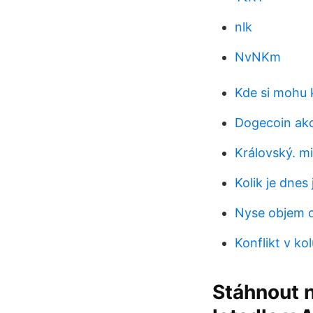
nlk
NvNKm
Kde si mohu k
Dogecoin akc
Královský. m
Kolik je dnes
Nyse objem 
Konflikt v ko
Stáhnout n