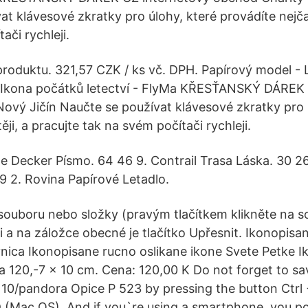
t klávesové zkratky pro úlohy, které provádíte nejčas
ači rychleji.
produktu. 321,57 CZK / ks vč. DPH. Papírový model - L
I: Ikona počátků letectví - FlyMa KŘESŤANSKÝ DÁREK
ový Jičín Naučte se používat klávesové zkratky pro 
ěji, a pracujte tak na svém počítači rychleji.
le Decker Písmo. 64 46 9. Contrail Trasa Láska. 30 2
49 2. Rovina Papírové Letadlo.
souboru nebo složky (pravým tlačítkem klikněte na 
i a na záložce obecné je tlačítko Upřesnit. Ikonopisa
nica Ikonopisane rucno oslikane ikone Svete Petke I
a 120,-7 x 10 cm. Cena: 120,00 K Do not forget to sav
1 10/pandora Opice P 523 by pressing the button Ctr
Mac OS). And if you`re using a smartphone, you pos