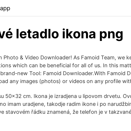
.app
vé letadlo ikona png
am Photo & Video Downloader! As Famoid Team, we k
ons which can be beneficial for all of us. In this mat
 brand-new Tool: Famoid Downloader.With Famoid D
ad any images (photos) or videos on any profile with
su 50x32 cm. Ikona je izradjena u lipovom drvetu. Ov
tno imam uradjene, takodje radim ikone i po narudžbin
ve stavovém řádku znamená, že telefon je v takzvan