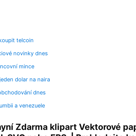
oupit telcoin
iové novinky dnes
incovní mince
 jeden dolar na naira
obchodování dnes
lumbii a venezuele
yní Zdarma klipart Vektorové pa