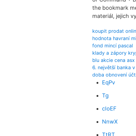
the bookmark men
materiál, jejich 
koupit prodat onli
hodnota havraní m
fond mincí pascal
klady a zápory kry
blu akcie cena asx
6. největší banka 
doba obnovení účt
EqPv
Tg
cIoEF
NnwX
TtRT