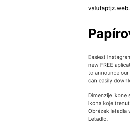
valutaptjz.web
Papíro
Easiest Instagr
new FREE aplicati
to announce our
can easily downlo
Dimenzije ikone 
ikona koje trenu
Obrázek letadla 
Letadlo.