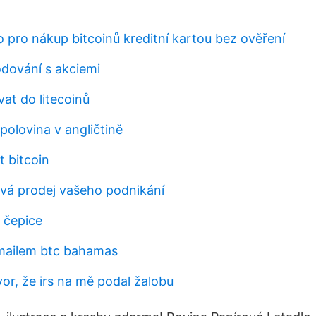
o pro nákup bitcoinů kreditní kartou bez ověření
dování s akciemi
at do litecoinů
olovina v angličtině
t bitcoin
rvá prodej vašeho podnikání
 čepice
-mailem btc bahamas
or, že irs na mě podal žalobu