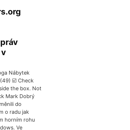
s.org
 práv
 v
Loga Nábytek
 (49) ☑️ Check
ide the box. Not
eck Mark Dobrý
měnili do
m o radu jak
ém horním rohu
ndows. Ve