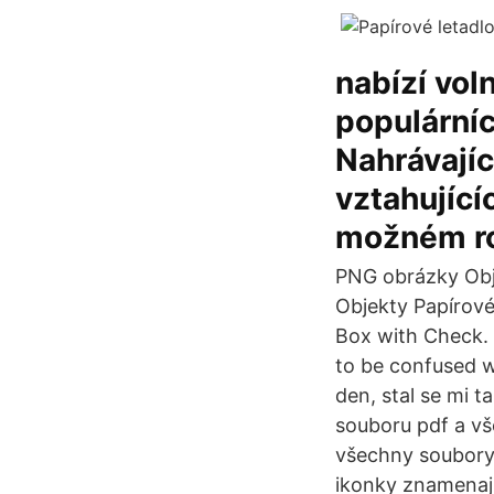
nabízí vol
populárních
Nahrávajíc
vztahující
možném ro
PNG obrázky Obj
Objekty Papírové
Box with Check.
to be confused w
den, stal se mi 
souboru pdf a vš
všechny soubory
ikonky znamenaj