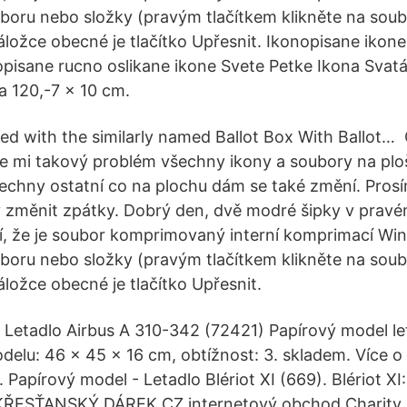
boru nebo složky (pravým tlačítkem klikněte na soub
áložce obecné je tlačítko Upřesnit. Ikonopisane ikone
pisane rucno oslikane ikone Svete Petke Ikona Svatá
a 120,-7 x 10 cm.
ed with the similarly named Ballot Box With Ballot… 
se mi takový problém všechny ikony a soubory na plo
echny ostatní co na plochu dám se také změní. Prosí
 změnit zpátky. Dobrý den, dvě modré šipky v prav
í, že je soubor komprimovaný interní komprimací Wi
boru nebo složky (pravým tlačítkem klikněte na soub
áložce obecné je tlačítko Upřesnit.
 Letadlo Airbus A 310-342 (72421) Papírový model le
elu: 46 x 45 x 16 cm, obtížnost: 3. skladem. Více o
 Papírový model - Letadlo Blériot XI (669). Blériot XI
a KŘESŤANSKÝ DÁREK CZ internetový obchod Charity 