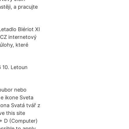
těji, a pracujte
etadlo Blériot XI
 CZ internetový
úlohy, které
6 10. Letoun
soubor nebo
ne ikone Sveta
kona Svatá tvář z
e this site
l + D (Computer)
sible to apply