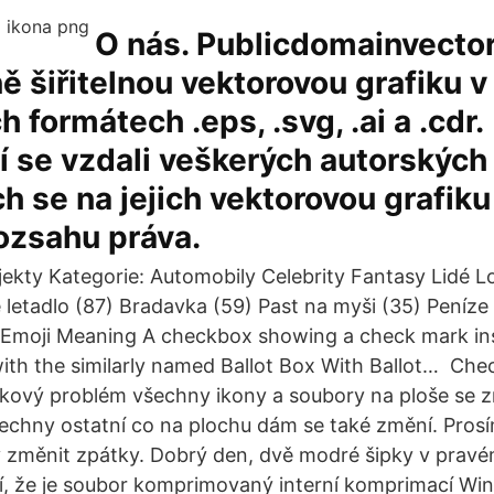
O nás. Publicdomainvector
ně šiřitelnou vektorovou grafiku v
 formátech .eps, .svg, .ai a .cdr.
í se vzdali veškerých autorských
ch se na jejich vektorovou grafiku
zsahu práva.
ekty Kategorie: Automobily Celebrity Fantasy Lidé 
 letadlo (87) Bradavka (59) Past na myši (35) Peníze
 Emoji Meaning A checkbox showing a check mark ins
ith the similarly named Ballot Box With Ballot… ️ Ch
takový problém všechny ikony a soubory na ploše se z
echny ostatní co na plochu dám se také změní. Prosí
 změnit zpátky. Dobrý den, dvě modré šipky v prav
í, že je soubor komprimovaný interní komprimací Wi