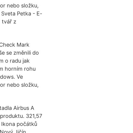
or nebo složku,
 Sveta Petka - E-
 tvář z
️ Check Mark
še se změnili do
m o radu jak
ém horním rohu
ndows. Ve
or nebo složku,
tadla Airbus A
 produktu. 321,57
: Ikona počátků
Nový Jičín