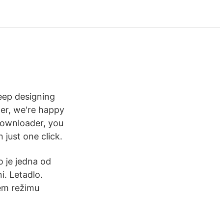
eep designing
ter, we're happy
ownloader, you
 just one click.
o je jedna od
i. Letadlo.
ém režimu