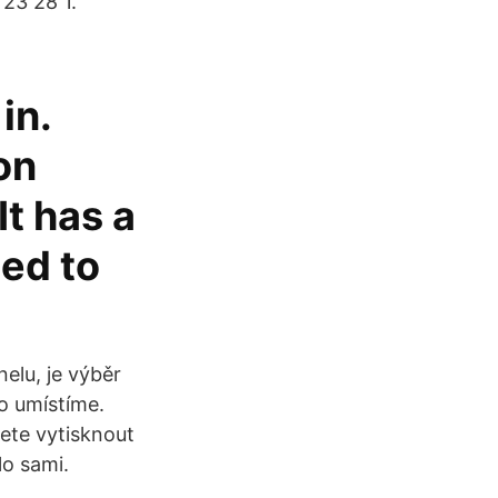
 23 28 1.
in.
on
It has a
ned to
nelu, je výběr
to umístíme.
ete vytisknout
lo sami.