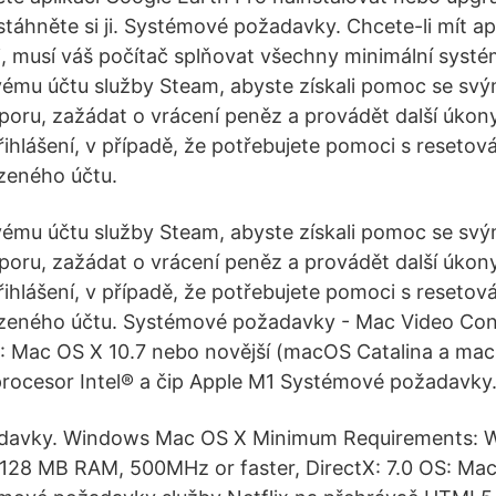
 stáhněte si ji. Systémové požadavky. Chcete-li mít ap
i, musí váš počítač splňovat všechny minimální sys
svému účtu služby Steam, abyste získali pomoc se svý
oru, zažádat o vrácení peněz a provádět další úkony
řihlášení, v případě, že potřebujete pomoci s reseto
zeného účtu.
svému účtu služby Steam, abyste získali pomoc se svý
oru, zažádat o vrácení peněz a provádět další úkony
řihlášení, v případě, že potřebujete pomoci s reseto
zeného účtu. Systémové požadavky - Mac Video Conv
 Mac OS X 10.7 nebo novější (macOS Catalina a mac
rocesor Intel® a čip Apple M1 Systémové požadavky
davky. Windows Mac OS X Minimum Requirements: 
128 MB RAM, 500MHz or faster, DirectX: 7.0 OS: Mac