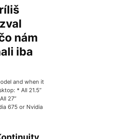
íliš
zval
 čo nám
li iba
model and when it
top: * All 21.5”
All 27”
ia 675 or Nvidia
ontinuity