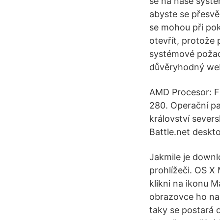
se na naše systé
abyste se přesvěd
se mohou při poku
otevřít, protože
systémové požada
důvěryhodný web
AMD Procesor: F
280. Operační p
království severs
Battle.net deskto
Jakmile je down
prohlížeči. OS X
klikni na ikonu 
obrazovce ho nain
taky se postará 