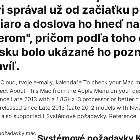
 správal už od začiaťku pr
iaro a doslova ho hneď na
rom", pričom podľa toho
sku bolo ukázané ho pozna
víľ.
iCloud, tvoje e-maily, kalendáře To check your Mac 
lect About This Mac from the Apple Menu on your desk
nce Late 2013 with a 1.8GHz i3 processor or better * 
released since Late 2013 (Late 2012 models with Nvid
 also supported.) Systémové požadavky. Reference.
Systémové požadavky K