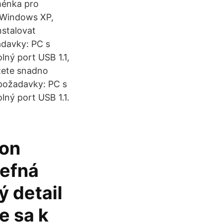
ménka pro
 Windows XP,
nstalovat
adavky: PC s
ný port USB 1.1,
žete snadno
 požadavky: PC s
ný port USB 1.1.
ron
refná
ý detail
e sa k