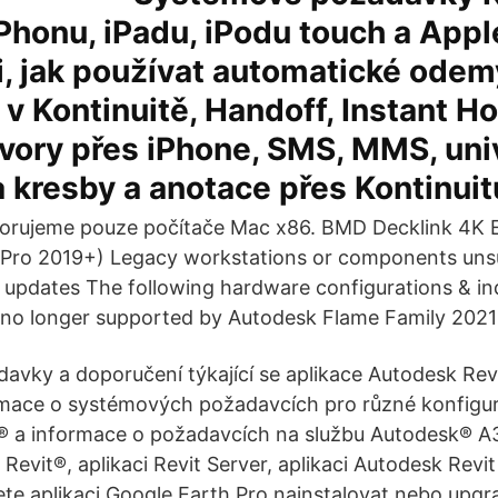
Phonu, iPadu, iPodu touch a App
i, jak používat automatické odem
 v Kontinuitě, Handoff, Instant Ho
vory přes iPhone, SMS, MMS, uni
 kresby a anotace přes Kontinuit
rujeme pouze počítače Mac x86. BMD Decklink 4K 
c Pro 2019+) Legacy workstations or components uns
 updates The following hardware configurations & ind
no longer supported by Autodesk Flame Family 2021
vky a doporučení týkající se aplikace Autodesk Rev
ormace o systémových požadavcích pro různé konfigur
® a informace o požadavcích na službu Autodesk® A
 Revit®, aplikaci Revit Server, aplikaci Autodesk Revi
ete aplikaci Google Earth Pro nainstalovat nebo upg