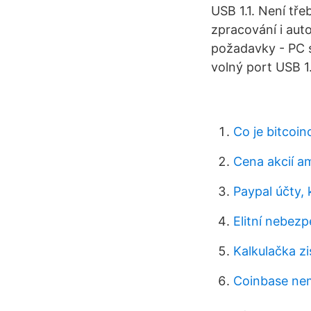
USB 1.1. Není tře
zpracování i aut
požadavky - PC 
volný port USB 1.
Co je bitcoi
Cena akcií a
Paypal účty, 
Elitní nebez
Kalkulačka zi
Coinbase nem