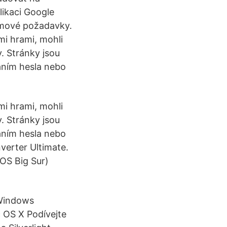
likaci Google
témové požadavky.
mi hrami, mohli
. Stránky jsou
váním hesla nebo
mi hrami, mohli
. Stránky jsou
váním hesla nebo
erter Ultimate.
OS Big Sur)
.
Windows
 OS X Podívejte