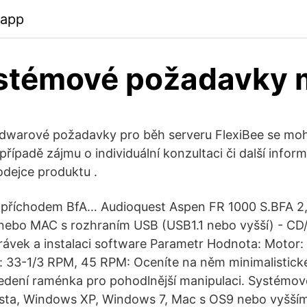
.app
ystémové požadavky 
warové požadavky pro běh serveru FlexiBee se mohou
případě zájmu o individuální konzultaci či další infor
odejce produktu .
 příchodem BfA… Audioquest Aspen FR 1000 S.BFA 2
nebo MAC s rozhraním USB (USB1.1 nebo vyšší) - C
rávek a instalaci software Parametr Hodnota: Motor:
: 33-1/3 RPM, 45 RPM: Oceníte na něm minimalistické
edení raménka pro pohodlnější manipulaci. Systémo
sta, Windows XP, Windows 7, Mac s OS9 nebo vyšším,