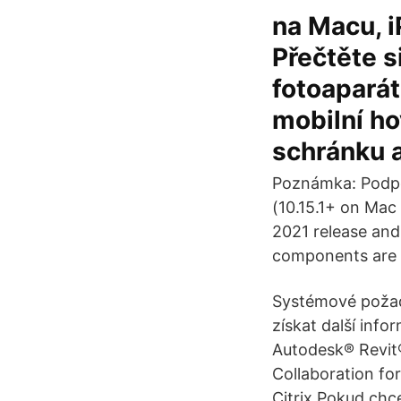
na Macu, i
Přečtěte s
fotoaparát
mobilní ho
schránku a
Poznámka: Podpo
(10.15.1+ on Ma
2021 release and
components are 
Systémové požada
získat další inf
Autodesk® Revit
Collaboration for
Citrix Pokud chc