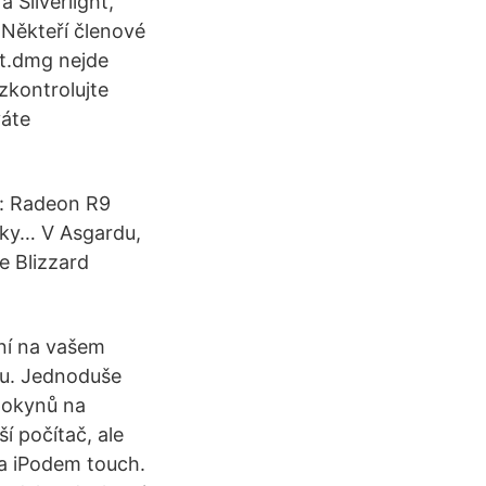
Silverlight,
. Někteří členové
ht.dmg nejde
zkontrolujte
váte
: Radeon R9
vky… V Asgardu,
e Blizzard
ní na vašem
ru. Jednoduše
 pokynů na
í počítač, ale
 a iPodem touch.