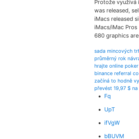
Protože využívá 
was released, se
iMacs released si
iMacs/iMac Pros 
680 graphics ar
sada mincových tr
průměrný rok návra
hrajte online poker
binance referral c
začíná to hodně vy
převést 19,97 $ na 
Fq
UpT
ifVgW
bBUVM