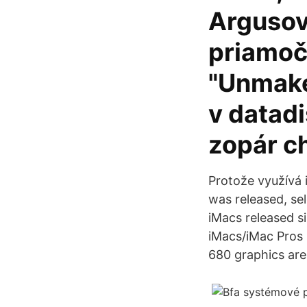
Argusovi
priamoč
"Unmake
v datadi
zopár ch
Protože využívá 
was released, se
iMacs released si
iMacs/iMac Pros 
680 graphics are