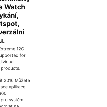
le Watch
ykání,
tspot,
verzální
u.
Extreme 12G
upported for
ividual
 products.
it 2016 Můžete
ace aplikace
360
t pro systém
radovat na