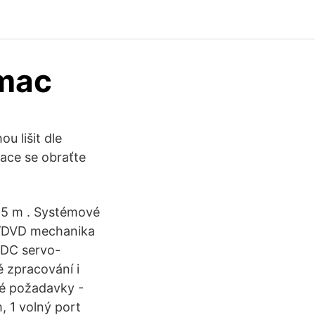
mac
 lišit dle
mace se obraťte
,5 m . Systémové
D/DVD mechanika
 DC servo-
 zpracování i
vé požadavky -
 1 volný port