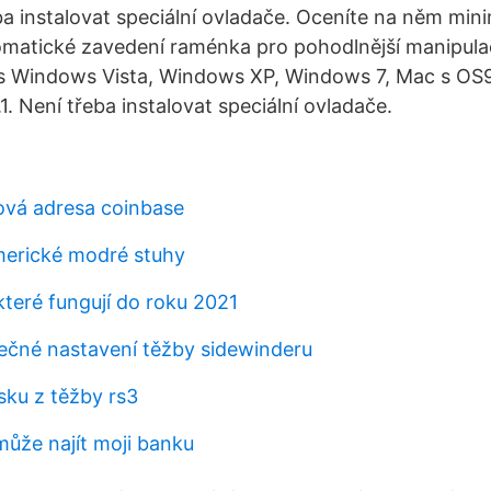
ba instalovat speciální ovladače. Oceníte na něm mini
omatické zavedení raménka pro pohodlnější manipula
s Windows Vista, Windows XP, Windows 7, Mac s OS9
1. Není třeba instalovat speciální ovladače.
nová adresa coinbase
merické modré stuhy
které fungují do roku 2021
pečné nastavení těžby sidewinderu
sku z těžby rs3
ůže najít moji banku