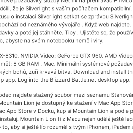
mové požadavky služby Netflix na přehrávač HTML5 a 
čili, že je Silverlight s vaším počítačem kompatibilní
su o instalaci Silverlight setkat se zprávou Silverlig
 pochází od neznámého vývojáře . Když web najdete, 
vky a poté jej stáhněte. Tipy . Ujistěte se, že použí
, abyste na svém notebooku neměli viry.
X-8310. NVIDIA Video: GeForce GTX 960. AMD Video
aměť: 8 GB RAM . Mac. Minimální systémové požada
kých bohů, zuří krvavá bitva. Download and install th
p app. Log into the Blizzard Battle.net desktop app.
loded najdete stažený soubor mezi seznamu Stahová
 Mountain Lion je dostupný ke stažení v Mac App Sto
Mac App Store v Docku, kup si Mountain Lion a podle
staluj. Mountain Lion ti z Macu nejen udělá ještě lepš
o to, aby si ještě líp rozuměl s tvým iPhonem, iPadem