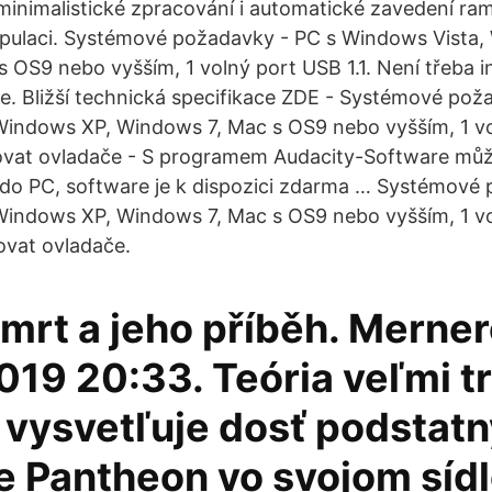
inimalistické zpracování i automatické zavedení ra
ipulaci. Systémové požadavky - PC s Windows Vista,
 OS9 nebo vyšším, 1 volný port USB 1.1. Není třeba i
če. Bližší technická specifikace ZDE - Systémové pož
indows XP, Windows 7, Mac s OS9 nebo vyšším, 1 vol
alovat ovladače - S programem Audacity-Software mů
do PC, software je k dispozici zdarma … Systémové
indows XP, Windows 7, Mac s OS9 nebo vyšším, 1 vol
lovat ovladače.
smrt a jeho příběh. Merne
019 20:33. Teória veľmi t
vysvetľuje dosť podstatn
e Pantheon vo svojom sídl