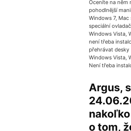
Oceníte na něm m
pohodlnější man
Windows 7, Mac s
speciální ovlada
Windows Vista, W
není třeba inst
přehrávat desky 
Windows Vista, W
Není třeba insta
Argus, 
24.06.2
nakoľko 
o tom, ž