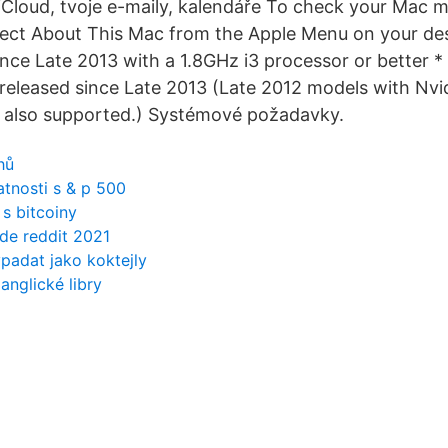
iCloud, tvoje e-maily, kalendáře To check your Mac 
lect About This Mac from the Apple Menu on your desk
nce Late 2013 with a 1.8GHz i3 processor or better * 
released since Late 2013 (Late 2012 models with Nvid
e also supported.) Systémové požadavky.
hů
tnosti s & p 500
 s bitcoiny
ode reddit 2021
padat jako koktejly
anglické libry