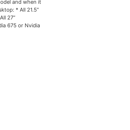
model and when it
top: * All 21.5”
All 27”
ia 675 or Nvidia