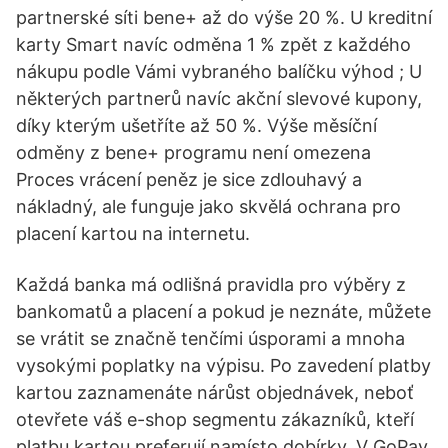
partnerské síti bene+ až do výše 20 %. U kreditní
karty Smart navíc odměna 1 % zpět z každého
nákupu podle Vámi vybraného balíčku výhod ; U
některých partnerů navíc akční slevové kupony,
díky kterým ušetříte až 50 %. Výše měsíční
odměny z bene+ programu není omezena
Proces vrácení peněz je sice zdlouhavý a
nákladný, ale funguje jako skvělá ochrana pro
placení kartou na internetu.
Každá banka má odlišná pravidla pro výběry z
bankomatů a placení a pokud je neznáte, můžete
se vrátit se značně tenčími úsporami a mnoha
vysokými poplatky na výpisu. Po zavedení platby
kartou zaznamenáte nárůst objednávek, neboť
otevřete váš e-shop segmentu zákazníků, kteří
platbu kartou preferují namísto dobírky. V GoPay