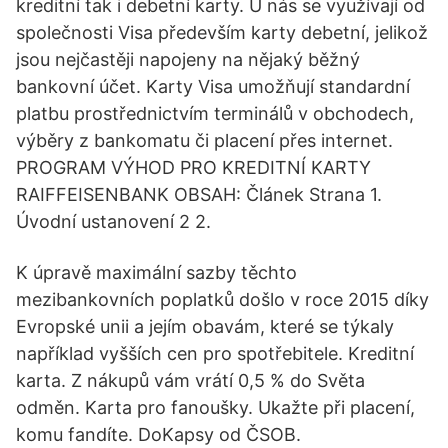
kreditní tak i debetní karty. U nás se využívají od
společnosti Visa především karty debetní, jelikož
jsou nejčastěji napojeny na nějaký běžný
bankovní účet. Karty Visa umožňují standardní
platbu prostřednictvím terminálů v obchodech,
výběry z bankomatu či placení přes internet.
PROGRAM VÝHOD PRO KREDITNÍ KARTY
RAIFFEISENBANK OBSAH: Článek Strana 1.
Úvodní ustanovení 2 2.
K úpravě maximální sazby těchto
mezibankovních poplatků došlo v roce 2015 díky
Evropské unii a jejím obavám, které se týkaly
například vyšších cen pro spotřebitele. Kreditní
karta. Z nákupů vám vrátí 0,5 % do Světa
odměn. Karta pro fanoušky. Ukažte při placení,
komu fandíte. DoKapsy od ČSOB.