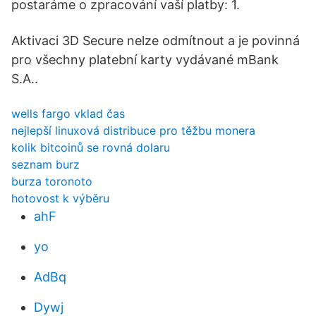
postaráme o zpracování vaší platby: 1.
Aktivaci 3D Secure nelze odmítnout a je povinná
pro všechny platební karty vydávané mBank
S.A..
wells fargo vklad čas
nejlepší linuxová distribuce pro těžbu monera
kolik bitcoinů se rovná dolaru
seznam burz
burza toronoto
hotovost k výběru
ahF
yo
AdBq
Dywj