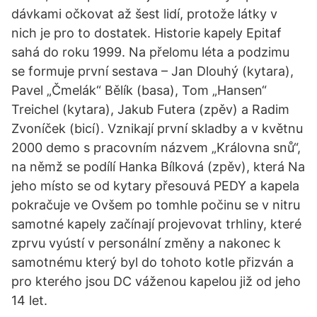
dávkami očkovat až šest lidí, protože látky v
nich je pro to dostatek. Historie kapely Epitaf
sahá do roku 1999. Na přelomu léta a podzimu
se formuje první sestava – Jan Dlouhý (kytara),
Pavel „Čmelák“ Bělík (basa), Tom „Hansen“
Treichel (kytara), Jakub Futera (zpěv) a Radim
Zvoníček (bicí). Vznikají první skladby a v květnu
2000 demo s pracovním názvem „Královna snů“,
na němž se podílí Hanka Bílková (zpěv), která Na
jeho místo se od kytary přesouvá PEDY a kapela
pokračuje ve Ovšem po tomhle počinu se v nitru
samotné kapely začínají projevovat trhliny, které
zprvu vyústí v personální změny a nakonec k
samotnému který byl do tohoto kotle přizván a
pro kterého jsou DC váženou kapelou již od jeho
14 let.