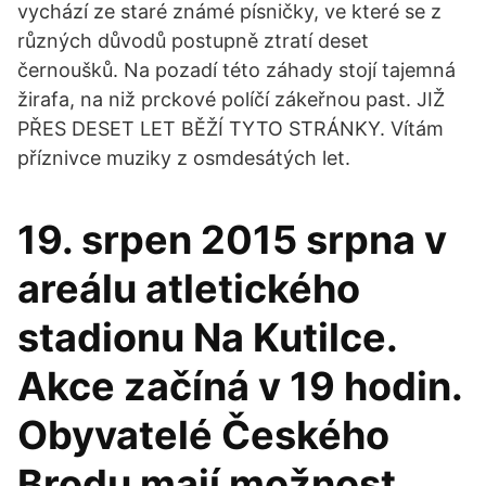
vychází ze staré známé písničky, ve které se z
různých důvodů postupně ztratí deset
černoušků. Na pozadí této záhady stojí tajemná
žirafa, na niž prckové políčí zákeřnou past. JIŽ
PŘES DESET LET BĚŽÍ TYTO STRÁNKY. Vítám
příznivce muziky z osmdesátých let.
19. srpen 2015 srpna v
areálu atletického
stadionu Na Kutilce.
Akce začíná v 19 hodin.
Obyvatelé Českého
Brodu mají možnost