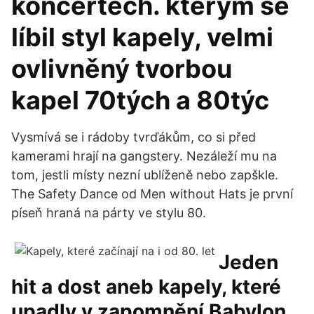
koncertech. kterým se
líbil styl kapely, velmi
ovlivněný tvorbou
kapel 70tých a 80týc
Vysmívá se i rádoby tvrďákům, co si před
kamerami hrají na gangstery. Nezáleží mu na
tom, jestli místy nezní ublíženě nebo zapškle.
The Safety Dance od Men without Hats je první
píseň hraná na párty ve stylu 80.
Jeden
hit a dost aneb kapely, které
upadly v zapomnění Babylon