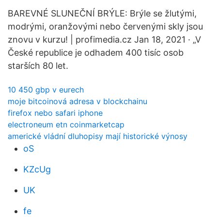
BAREVNÉ SLUNEČNÍ BRÝLE: Brýle se žlutými,
modrými, oranžovými nebo červenými skly jsou
znovu v kurzu! | profimedia.cz Jan 18, 2021 · „V
České republice je odhadem 400 tisíc osob
starších 80 let.
10 450 gbp v eurech
moje bitcoinová adresa v blockchainu
firefox nebo safari iphone
electroneum etn coinmarketcap
americké vládní dluhopisy mají historické výnosy
oS
KZcUg
UK
fe