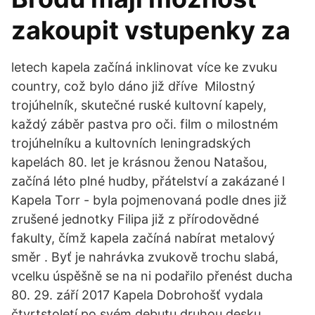
zakoupit vstupenky za
letech kapela začíná inklinovat více ke zvuku
country, což bylo dáno již dříve Milostný
trojúhelník, skutečné ruské kultovní kapely,
každý záběr pastva pro oči. film o milostném
trojúhelníku a kultovních leningradských
kapelách 80. let je krásnou ženou Natašou,
začíná léto plné hudby, přátelství a zakázané l
Kapela Torr - byla pojmenovaná podle dnes již
zrušené jednotky Filipa již z přírodovědné
fakulty, čímž kapela začíná nabírat metalový
směr . Byť je nahrávka zvukově trochu slabá,
vcelku úspěšně se na ni podařilo přenést ducha
80. 29. září 2017 Kapela Dobrohošť vydala
čtvrtstoletí po svém debutu druhou desku