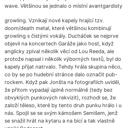
wave. Většinou se jednalo o místní avantgardisty
growling. Vznikají nové kapely hrající tzv.
doom/death metal, které většinou kombinují
growling s čistými vokály. Ducháček se nejprve
objevil na koncertech Garáže jako host, když
anglicky zpíval několik věcí od Lou Reeda, ale
protože napsal i několik výborných textů, byl do
kapely přijat natrvalo. Tehdy hrála skupina něco,
co by se po hudební stránce dalo označit pub-
rockem. Když pak Jonšta na fotografiích uviděl,
že přitom vypadají úplně normálně (tedy bez
obvyklých punkových rekvizit), rozhodl se, že
založí těleso, které by tento druh punku hrálo i u
nás. Spojil se se svým kámošem Semišem, jenž
se snažil hrát na kytaru a na bicí a tak vlastně