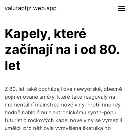
valutaptjz.web.app
Kapely, které
začínají na i od 80.
let
Z 80. let také pocházejí dva newyorské, obecně
pojmenované směry, které také reagovaly na
momentální mainstreamové vlny. Proti mnohdy
hodně nablblému elektronickému synth-popu
futuristic rockových kapel nové vlny se vymezili
umělci, pro něž byla vymyšlena škatulka no