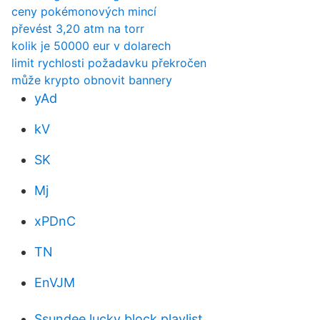
ceny pokémonových mincí
převést 3,20 atm na torr
kolik je 50000 eur v dolarech
limit rychlosti požadavku překročen
může krypto obnovit bannery
yAd
kV
SK
Mj
xPDnC
TN
EnVJM
Ssundee lucky block playlist