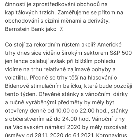
činností je zprostředkování obchodů na
kapitálových trzích. Zaměřujeme se přitom na
obchodování s cizími měnami a deriváty.
Bernstein Bank jako 7.
Co stojí za rekordním růstem akcií? Americké
trhy dnes sice viděno širokým sektorem S&P 500
jen lehce oslabují avšak při bližším pohledu
vidíme na trhu relativně zajímavé pohyby a
volatilitu. Předně se trhy těší na hlasování o
Bidenově stimulačním balíčku, které bude později
tento týden. Dřevěné stánky s vánočními dárky
a ručně vyráběnými předměty by měly být
otevřeny denně od 10.00 do 22.00 hod., stánky
s občerstvením až do 24.00 hod. Vánoční trhy
na Václavském náměstí 2020 by měly rozdávat
úsměvy od 28.11. 2020 do 6.1.2021. Koronavirus