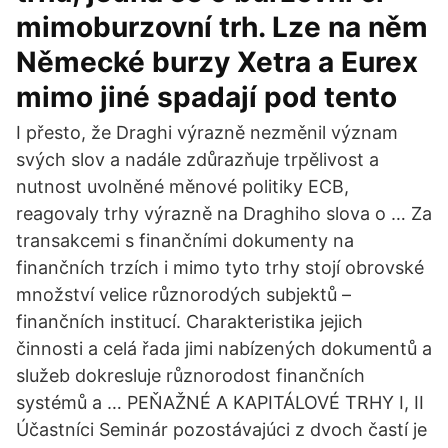
mimoburzovní trh. Lze na něm
Německé burzy Xetra a Eurex
mimo jiné spadají pod tento
I přesto, že Draghi výrazně nezměnil význam
svých slov a nadále zdůrazňuje trpělivost a
nutnost uvolněné měnové politiky ECB,
reagovaly trhy výrazně na Draghiho slova o … Za
transakcemi s finančními dokumenty na
finančních trzích i mimo tyto trhy stojí obrovské
množství velice různorodých subjektů –
finančních institucí. Charakteristika jejich
činnosti a celá řada jimi nabízených dokumentů a
služeb dokresluje různorodost finančních
systémů a … PEŇAŽNÉ A KAPITÁLOVÉ TRHY I, II
Účastníci Seminár pozostávajúci z dvoch častí je