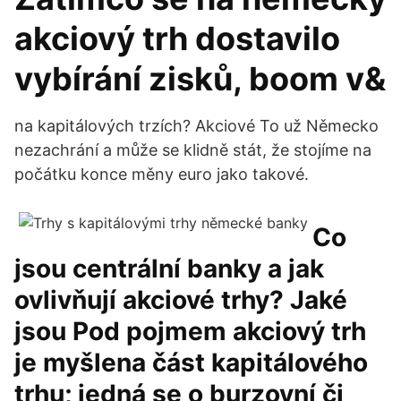
akciový trh dostavilo
vybírání zisků, boom v&
na kapitálových trzích? Akciové To už Německo
nezachrání a může se klidně stát, že stojíme na
počátku konce měny euro jako takové.
Co
jsou centrální banky a jak
ovlivňují akciové trhy? Jaké
jsou Pod pojmem akciový trh
je myšlena část kapitálového
trhu; jedná se o burzovní či