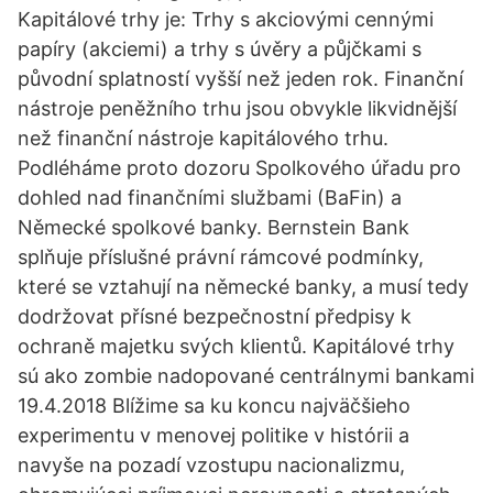
Kapitálové trhy je: Trhy s akciovými cennými
papíry (akciemi) a trhy s úvěry a půjčkami s
původní splatností vyšší než jeden rok. Finanční
nástroje peněžního trhu jsou obvykle likvidnější
než finanční nástroje kapitálového trhu.
Podléháme proto dozoru Spolkového úřadu pro
dohled nad finančními službami (BaFin) a
Německé spolkové banky. Bernstein Bank
splňuje příslušné právní rámcové podmínky,
které se vztahují na německé banky, a musí tedy
dodržovat přísné bezpečnostní předpisy k
ochraně majetku svých klientů. Kapitálové trhy
sú ako zombie nadopované centrálnymi bankami
19.4.2018 Blížime sa ku koncu najväčšieho
experimentu v menovej politike v histórii a
navyše na pozadí vzostupu nacionalizmu,