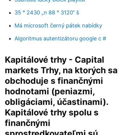
35 ° 2430 „n 88 ° 3120“ š
Má microsoft černý pátek nabídky
Algoritmus autentizátoru google c #
Kapitálové trhy - Capital
markets Trhy, na ktorých sa
obchoduje s finančnými
hodnotami (peniazmi,
obligáciami, účastinami).
Kapitálové trhy spolu s
finančnými
sprostredkovateľmi sú